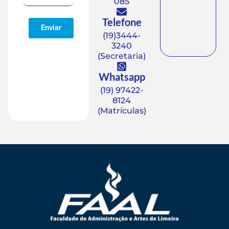
085
Telefone
Enviar
(19)3444-
3240
(Secretaria)
Whatsapp
(19) 97422-
8124
(Matrículas)