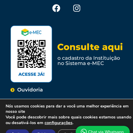
Ouvidoria
©2025 Todos os Direitos Reservados.
Nós usamos cookies para dar a você uma melhor experiência em
nosso site
Você pode descobrir mais sobre quais cookies estamos usando
Desenvolvido por
ou desativá-los em
configurações
.
Chat via Whatsapp
Close GDPR Cook